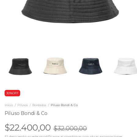
30%OFF
Inicio
/
Pilusos
/
Bordados
/
Piluso Bondi & Co
Piluso Bondi & Co
$22.400,00
$32.000,00
El descuento puede modificarse al combinar con otras promociones.