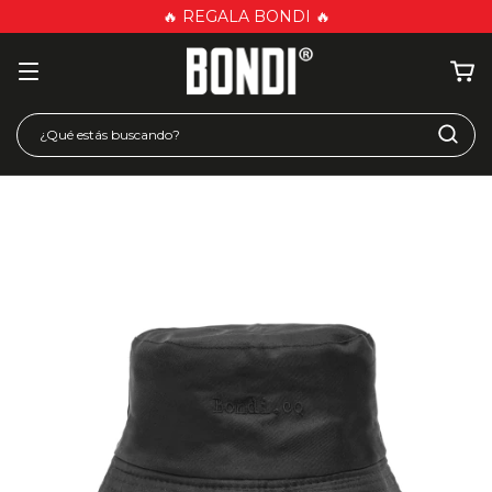
🔥 REGALA BONDI 🔥