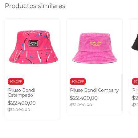
Productos similares
30%OFF
30%OFF
30
Piluso Bondi
Piluso Bondi Company
Pi
Estampado
$22.400,00
$2
$22.400,00
$32.000,00
$3
$32.000,00