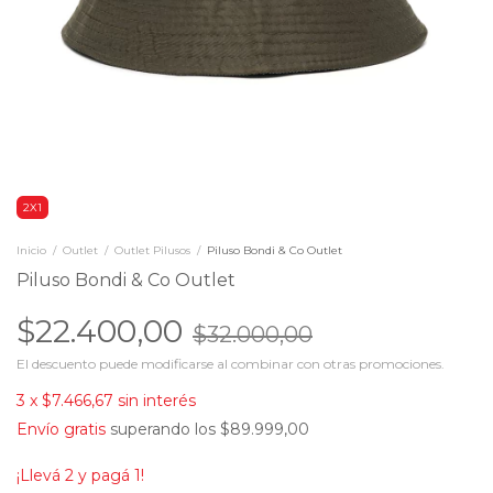
2X1
Inicio
/
Outlet
/
Outlet Pilusos
/
Piluso Bondi & Co Outlet
Piluso Bondi & Co Outlet
$22.400,00
$32.000,00
El descuento puede modificarse al combinar con otras promociones.
3
x
$7.466,67
sin interés
Envío gratis
superando los
$89.999,00
¡Llevá 2 y pagá 1!