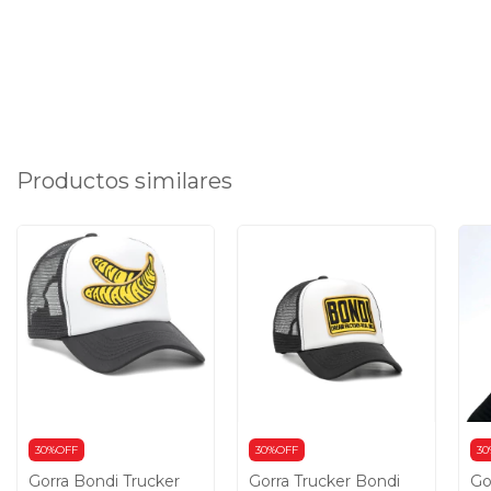
Productos similares
30%OFF
30%OFF
30
Gorra Bondi Trucker
Gorra Trucker Bondi
Go