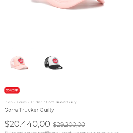
30%OFF
Inicio
/
Gorras
/
Trucker
/
Gorra Trucker Guilty
Gorra Trucker Guilty
$20.440,00
$29.200,00
El descuento puede modificarse al combinar con otras promociones.