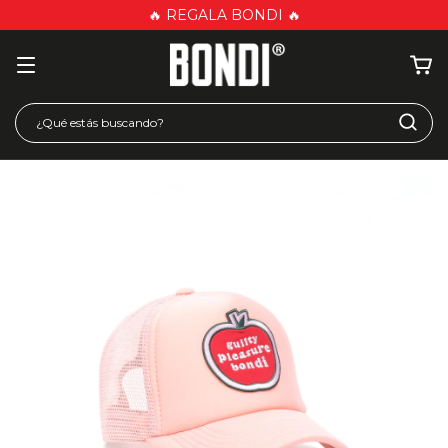
🔥 REGALA BONDI 🔥