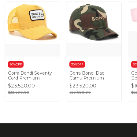
30%OFF
30%OFF
30
Gorra Bondi Seventy
Gorra Bondi Dad
Go
Cord Premium
Camu Premium
Be
$23.520,00
$23.520,00
$1
$33.600,00
$33.600,00
$2