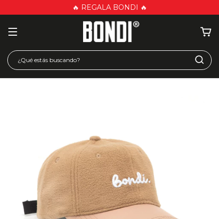
🔥 REGALA BONDI 🔥